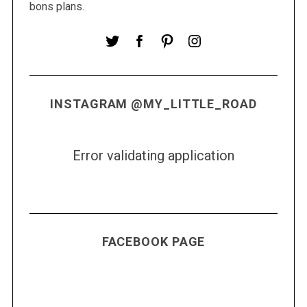
o
bons plans.
r
:
INSTAGRAM @MY_LITTLE_ROAD
Error validating application
FACEBOOK PAGE