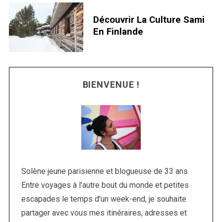
Découvrir La Culture Sami
En Finlande
BIENVENUE !
S
e
a
Solène jeune parisienne et blogueuse de 33 ans.
r
Entre voyages à l'autre bout du monde et petites
c
escapades le temps d'un week-end, je souhaite
h
f
partager avec vous mes itinéraires, adresses et