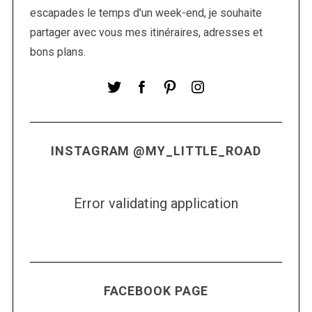
e
escapades le temps d'un week-end, je souhaite
s
partager avec vous mes itinéraires, adresses et
a
bons plans.
r
t
i
c
l
INSTAGRAM @MY_LITTLE_ROAD
e
s
Error validating application
FACEBOOK PAGE