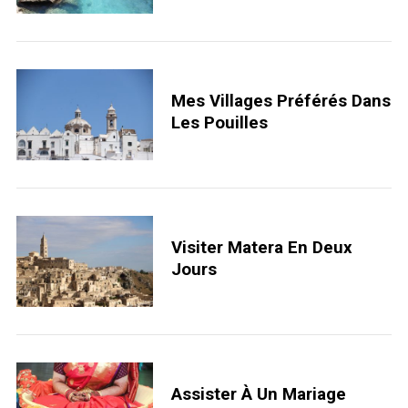
e
a
r
c
h
Mes Villages Préférés Dans
f
Les Pouilles
o
r
:
Visiter Matera En Deux
Jours
Assister À Un Mariage