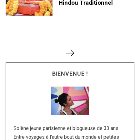
Hindou Traditionnel
N
a
v
BIENVENUE !
i
g
a
t
i
o
n
Solène jeune parisienne et blogueuse de 33 ans.
d
Entre voyages à l'autre bout du monde et petites