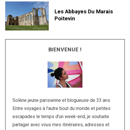
Les Abbayes Du Marais
Poitevin
BIENVENUE !
S
e
a
Solène jeune parisienne et blogueuse de 33 ans.
r
Entre voyages à l'autre bout du monde et petites
c
escapades le temps d'un week-end, je souhaite
h
f
partager avec vous mes itinéraires, adresses et