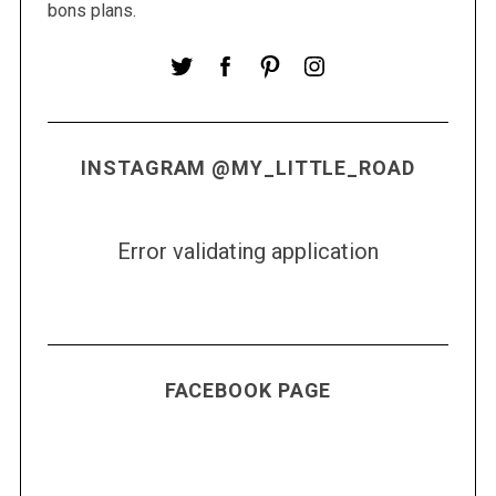
o
bons plans.
r
:
INSTAGRAM @MY_LITTLE_ROAD
Error validating application
FACEBOOK PAGE