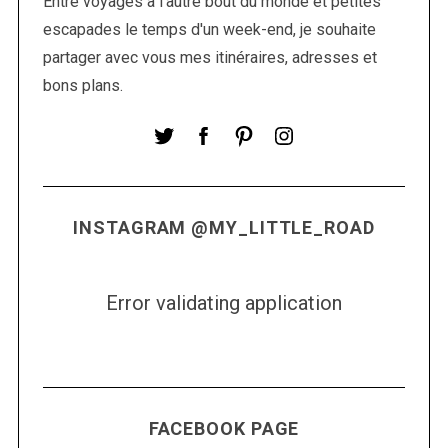
Entre voyages à l'autre bout du monde et petites
e
escapades le temps d'un week-end, je souhaite
s
partager avec vous mes itinéraires, adresses et
a
bons plans.
r
t
i
c
l
INSTAGRAM @MY_LITTLE_ROAD
e
s
Error validating application
FACEBOOK PAGE