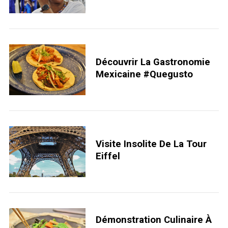
e
a
r
c
h
Découvrir La Gastronomie
f
Mexicaine #quegusto
o
r
:
Visite Insolite De La Tour
Eiffel
Démonstration Culinaire À