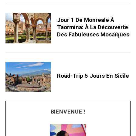
Jour 1 De Monreale À
Taormina: À La Découverte
Des Fabuleuses Mosaïques
S
e
a
r
c
h
Road-Trip 5 Jours En Sicile
f
o
r
:
BIENVENUE !