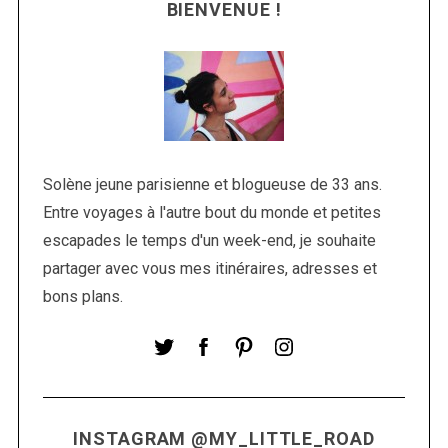
BIENVENUE !
Solène jeune parisienne et blogueuse de 33 ans.
Entre voyages à l'autre bout du monde et petites
S
escapades le temps d'un week-end, je souhaite
e
partager avec vous mes itinéraires, adresses et
a
r
bons plans.
c
h
f
o
r
:
INSTAGRAM @MY_LITTLE_ROAD