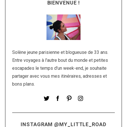
BIENVENUE !
Solène jeune parisienne et blogueuse de 33 ans.
Entre voyages à l'autre bout du monde et petites
S
escapades le temps d'un week-end, je souhaite
e
partager avec vous mes itinéraires, adresses et
a
r
bons plans.
c
h
f
o
r
:
INSTAGRAM @MY_LITTLE_ROAD