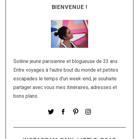
BIENVENUE !
Solène jeune parisienne et blogueuse de 33 ans.
Entre voyages à l'autre bout du monde et petites
S
escapades le temps d'un week-end, je souhaite
e
a
partager avec vous mes itinéraires, adresses et
r
bons plans.
c
h
f
o
r
: