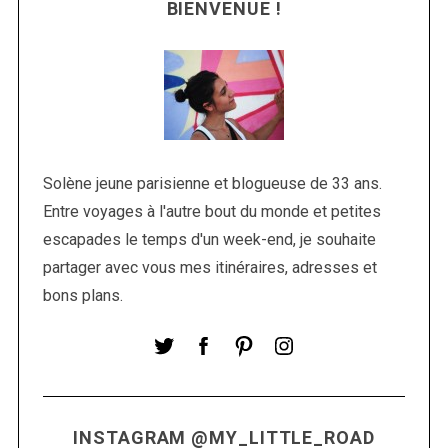
BIENVENUE !
Solène jeune parisienne et blogueuse de 33 ans.
Entre voyages à l'autre bout du monde et petites
S
escapades le temps d'un week-end, je souhaite
e
partager avec vous mes itinéraires, adresses et
a
r
bons plans.
c
h
f
o
r
:
INSTAGRAM @MY_LITTLE_ROAD