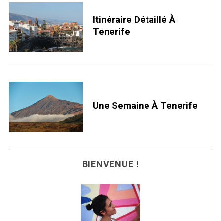
Itinéraire Détaillé À
Tenerife
Une Semaine À Tenerife
BIENVENUE !
S
e
a
r