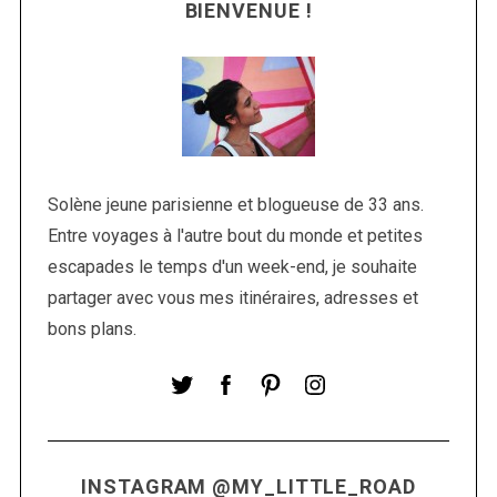
BIENVENUE !
Solène jeune parisienne et blogueuse de 33 ans.
Entre voyages à l'autre bout du monde et petites
S
escapades le temps d'un week-end, je souhaite
e
partager avec vous mes itinéraires, adresses et
a
r
bons plans.
c
h
f
o
r
:
INSTAGRAM @MY_LITTLE_ROAD