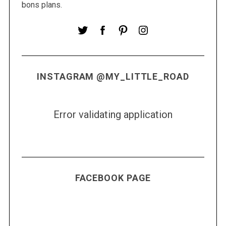
o
bons plans.
r
:
INSTAGRAM @MY_LITTLE_ROAD
Error validating application
FACEBOOK PAGE