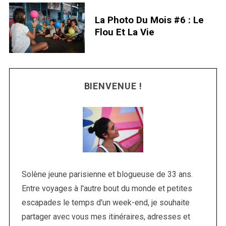
La Photo Du Mois #6 : Le
Flou Et La Vie
BIENVENUE !
S
e
a
Solène jeune parisienne et blogueuse de 33 ans.
r
Entre voyages à l'autre bout du monde et petites
c
escapades le temps d'un week-end, je souhaite
h
f
partager avec vous mes itinéraires, adresses et