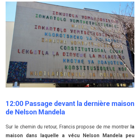
S
e
a
r
c
h
12:00 Passage devant la dernière maison
f
de Nelson Mandela
o
r
Sur le chemin du retour, Francis propose de me montrer
la
:
maison dans laquelle a vécu Nelson Mandela peu