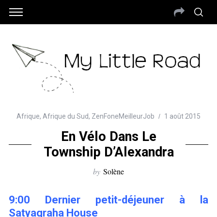
Afrique
,
Afrique du Sud
,
ZenFoneMeilleurJob
1 août 2015
En Vélo Dans Le
Township D’Alexandra
by
Solène
9:00 Dernier petit-déjeuner à la
Satyagraha House