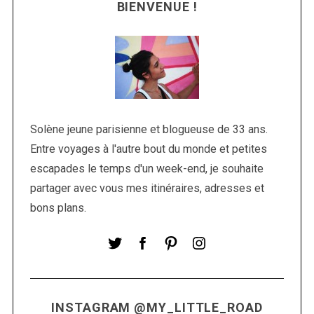
BIENVENUE !
Solène jeune parisienne et blogueuse de 33 ans.
Entre voyages à l'autre bout du monde et petites
S
escapades le temps d'un week-end, je souhaite
e
partager avec vous mes itinéraires, adresses et
a
r
bons plans.
c
h
f
o
r
:
INSTAGRAM @MY_LITTLE_ROAD