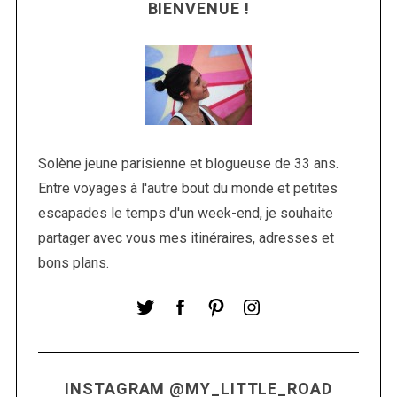
BIENVENUE !
Solène jeune parisienne et blogueuse de 33 ans.
Entre voyages à l'autre bout du monde et petites
S
escapades le temps d'un week-end, je souhaite
e
partager avec vous mes itinéraires, adresses et
a
r
bons plans.
c
h
f
o
r
:
INSTAGRAM @MY_LITTLE_ROAD