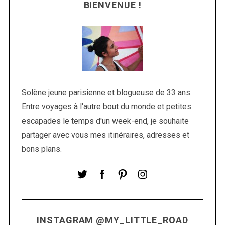
BIENVENUE !
Solène jeune parisienne et blogueuse de 33 ans.
Entre voyages à l'autre bout du monde et petites
S
escapades le temps d'un week-end, je souhaite
e
partager avec vous mes itinéraires, adresses et
a
r
bons plans.
c
h
f
o
r
:
INSTAGRAM @MY_LITTLE_ROAD