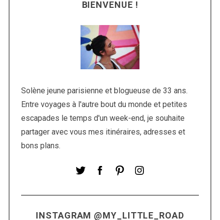
BIENVENUE !
Solène jeune parisienne et blogueuse de 33 ans.
Entre voyages à l'autre bout du monde et petites
S
escapades le temps d'un week-end, je souhaite
e
partager avec vous mes itinéraires, adresses et
a
r
bons plans.
c
h
f
o
r
:
INSTAGRAM @MY_LITTLE_ROAD