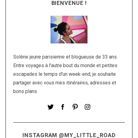
BIENVENUE !
Solène jeune parisienne et blogueuse de 33 ans.
Entre voyages à l'autre bout du monde et petites
S
escapades le temps d'un week-end, je souhaite
e
partager avec vous mes itinéraires, adresses et
a
r
bons plans.
c
h
f
o
r
:
INSTAGRAM @MY_LITTLE_ROAD