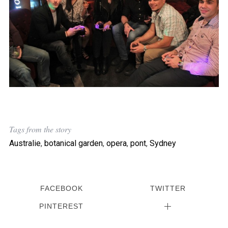
Tags from the story
Australie
,
botanical garden
,
opera
,
pont
,
Sydney
FACEBOOK
TWITTER
PINTEREST