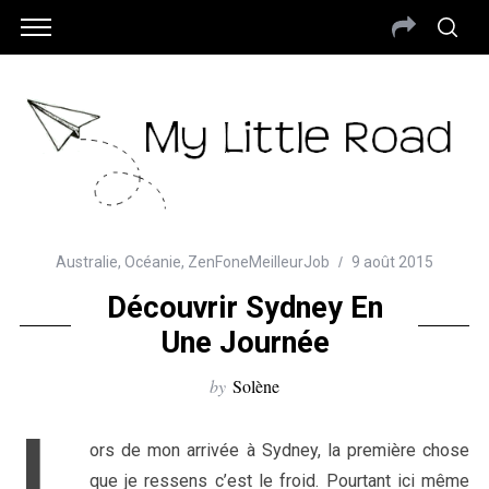
Australie
,
Océanie
,
ZenFoneMeilleurJob
9 août 2015
Découvrir Sydney En
Une Journée
by
Solène
L
ors de mon arrivée à Sydney, la première chose
que je ressens c’est le froid. Pourtant ici même