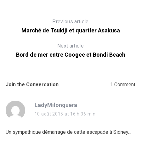
Previous article
Marché de Tsukiji et quartier Asakusa
Next article
Bord de mer entre Coogee et Bondi Beach
Join the Conversation
1 Comment
s
LadyMilonguera
a
10 août 2015 at 16 h 36 min
y
s
Un sympathique démarrage de cette escapade à Sidney…
: