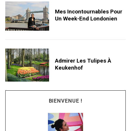
Mes Incontournables Pour
Un Week-End Londonien
Admirer Les Tulipes À
Keukenhof
BIENVENUE !
S
e
a
r