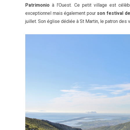
Patrimonio
à l’Ouest. Ce petit village est célè
exceptionnel mais également pour
son festival d
juillet. Son église dédiée à St Martin, le patron de
S
e
a
r
c
h
f
o
r
: