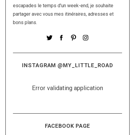
e
escapades le temps d'un week-end, je souhaite
s
partager avec vous mes itinéraires, adresses et
a
bons plans.
r
t
i
c
l
INSTAGRAM @MY_LITTLE_ROAD
e
s
Error validating application
FACEBOOK PAGE