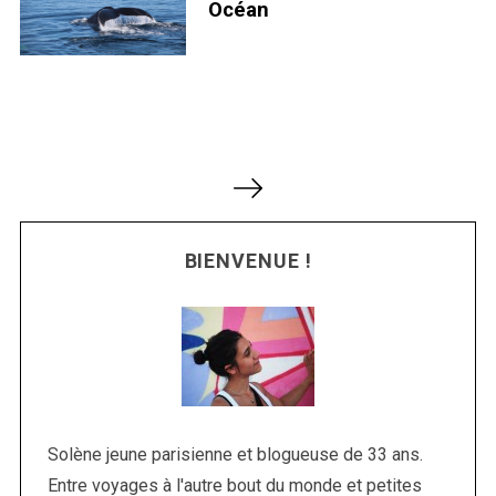
Océan
N
a
v
BIENVENUE !
i
g
a
t
i
o
n
Solène jeune parisienne et blogueuse de 33 ans.
d
Entre voyages à l'autre bout du monde et petites