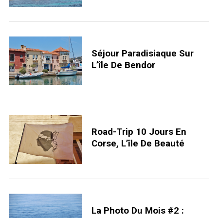
e
a
r
c
h
Séjour Paradisiaque Sur
f
L’île De Bendor
o
r
:
Road-Trip 10 Jours En
Corse, L’île De Beauté
La Photo Du Mois #2 :