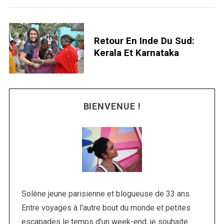
S
e
Retour En Inde Du Sud:
a
Kerala Et Karnataka
r
c
h
f
o
BIENVENUE !
r
:
Solène jeune parisienne et blogueuse de 33 ans.
Entre voyages à l'autre bout du monde et petites
escapades le temps d'un week-end, je souhaite