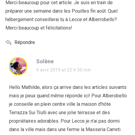
:
Merci beaucoup pour cet article. Je suis en train de
préparer une semaine dans les Pouilles fin août. Quel
hébergement conseillerai tu à Lecce et Alberrobello?
Merci beaucoup et félicitations!
Répondre
s
Solène
a
4 avril 2019 at 22 h 30 min
y
s
Hello Mathilde, alors ça arrive dans les articles suivants
:
mais je peux quand même réponde ici! Pour Alberobello
je conseille en plein centre ville la maison d’hôte
Terrazza Sui Trulli avec une jolie terrasse et des
propriétaires adorables. Pour Lecce je n’ai pas dormi
dans la ville mais dans une ferme la Masseria Carreti