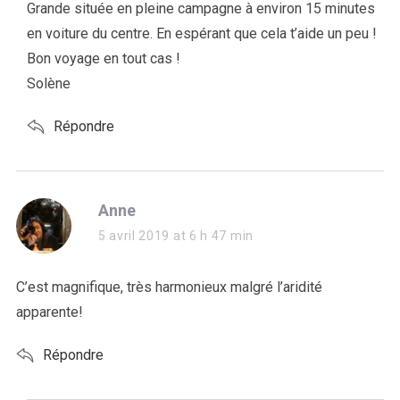
Grande située en pleine campagne à environ 15 minutes
en voiture du centre. En espérant que cela t’aide un peu !
Bon voyage en tout cas !
Solène
Répondre
s
Anne
a
5 avril 2019 at 6 h 47 min
y
s
C’est magnifique, très harmonieux malgré l’aridité
:
apparente!
Répondre