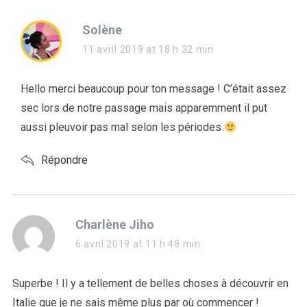
s
Solène
a
11 avril 2019 at 18 h 32 min
y
s
Hello merci beaucoup pour ton message ! C’était assez
:
sec lors de notre passage mais apparemment il put
aussi pleuvoir pas mal selon les périodes
Répondre
s
Charlène Jiho
a
6 avril 2019 at 11 h 48 min
y
s
Superbe ! Il y a tellement de belles choses à découvrir en
:
Italie que je ne sais même plus par où commencer !