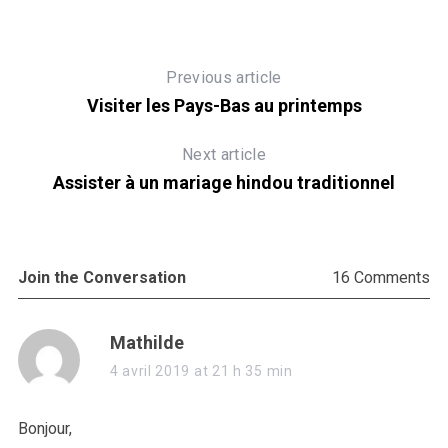
Previous article
Visiter les Pays-Bas au printemps
Next article
Assister à un mariage hindou traditionnel
Join the Conversation
16 Comments
s
Mathilde
a
4 avril 2019 at 21 h 35 min
y
s
Bonjour,