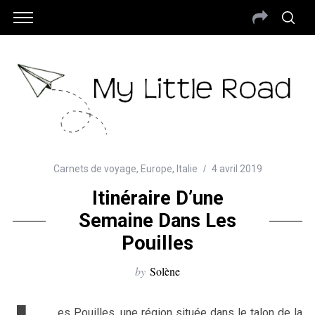
Carnets de voyage
,
Europe
,
Italie
4 avril 2019
Itinéraire D’une
Semaine Dans Les
Pouilles
by
Solène
es Pouilles, une région située dans le talon de la