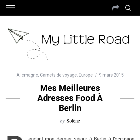
Allemagne
,
Carnets de voyage
,
Europe
9 mars 2015
Mes Meilleures
Adresses Food À
Berlin
by
Solène
endant mon dernier séjour à Berlin à l’occasion