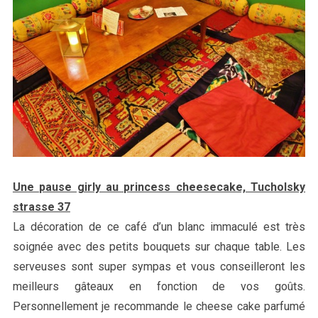
S
e
a
Une pause girly au princess cheesecake, Tucholsky
r
strasse 37
c
La décoration de ce café d’un blanc immaculé est très
h
f
soignée avec des petits bouquets sur chaque table. Les
o
serveuses sont super sympas et vous conseilleront les
r
meilleurs gâteaux en fonction de vos goûts.
:
Personnellement je recommande le cheese cake parfumé